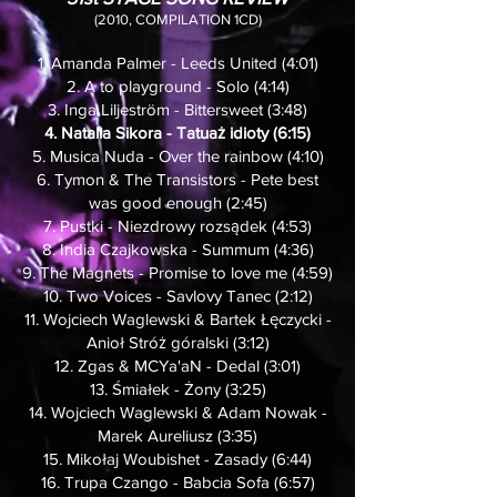
(2010, COMPILATION 1CD)
1.
Amanda Palmer - Leeds United (4:01)
2. A to playground - Solo (4:14)
3. Inga Liljeström - Bittersweet (3:48)
4. Natalia Sikora - Tatuaż idioty (6:15)
5. Musica Nuda - Over the rainbow (4:10)
6. Tymon & The Transistors - Pete best
was good enough (2:45)
7. Pustki - Niezdrowy rozsądek (4:53)
8. India Czajkowska - Summum (4:36)
9. The Magnets - Promise to love me (4:59)
10. Two Voices - Savlovy Tanec (2:12)
11. Wojciech Waglewski & Bartek Łęczycki -
Anioł Stróż góralski (3:12)
12. Zgas & MCYa'aN - Dedal (3:01)
13. Śmiałek - Żony (3:25)
14. Wojciech Waglewski & Adam Nowak -
Marek Aureliusz (3:35)
15. Mikołaj Woubishet - Zasady (6:44)
16. Trupa Czango - Babcia Sofa (6:57)