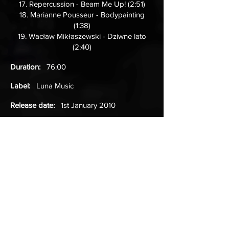
17. Repercussion - Beam Me Up! (2:51)
18. Marianne Pousseur - Bodypainting
(1:38)
19. Wacław Mikłaszewski - Dziwne lato
(2:40)
Duration:
76:00
Label:
Luna Music
Release date:
1st January 2010
Music:
Piotr Proniuk, Natalia Sikora
(4)
Lyrics:
Natalia Sikora
(4)
Listen (Spotify)
Listen (Deezer)
Listen (iTunes)