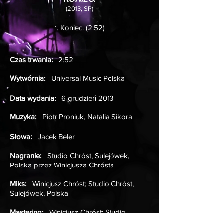
(2013, SP)
1. Koniec. (2:52)
Czas trwania:
2:52
Wytwórnia:
Universal Music Polska
Data wydania:
6 grudzień 2013
Muzyka:
Piotr Proniuk, Natalia Sikora
Słowa:
Jacek Beler
Nagranie:
Studio Chróst, Sulejówek,
Polska przez Winicjusza Chrósta
Miks:
Winicjusz Chróst; Studio Chróst,
Sulejówek, Polska
Mastering:
Winicjusz Chróst; Studio
Chróst, Sulejówek, Polska