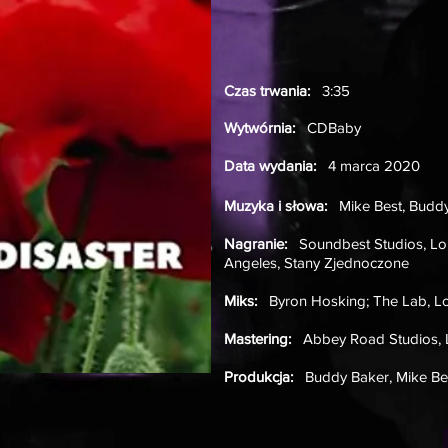
Czas trwania:
3:35
Wytwórnia:
CDBaby
Data wydania:
4 marca 2020
Muzyka i słowa:
Mike Best, Buddy
Nagranie:
Soundbest Studios, Lon
Angeles, Stany Zjednoczone
Miks:
Byron Hosking; The Lab, Lo
Mastering:
Abbey Road Studios, 
Produkcja:
Buddy Baker, Mike Be